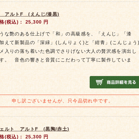
so アルトF (えんじ/漆黒)
格(税込)：
25,300
円
うな艶のある仕上げで「和」の高級感を、「えんじ」「漆
加えて新製品の「深緑」(しんりょく)と「紺青」(こんじょう
メ入りの落ち着いた色調でさりげない大人の贅沢感を演出し
す。 音色の響きと音質にこだわって丁寧に製作していま
申し訳ございませんが、只今品切れ中です。
ェルト アルトF (黒陶/赤土)
格(税込)：
25,300
円