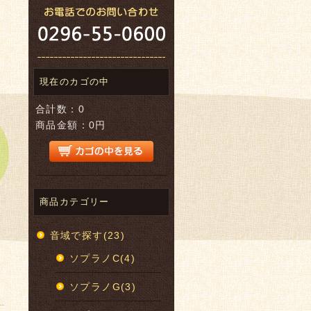
現在のカゴの中
合計数：0
商品金額：0円
商品カテゴリー
音域で探す(23)
ソプラノC(4)
ソプラノG(3)