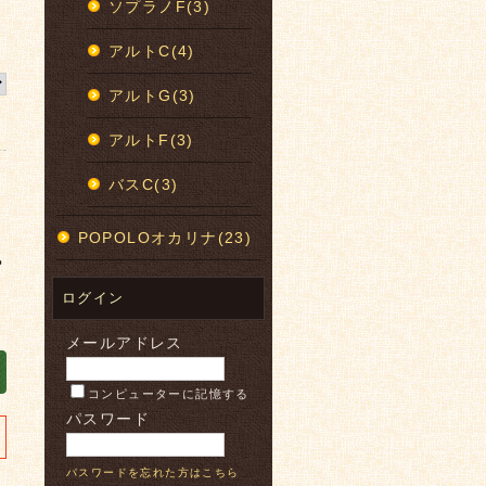
ソプラノF(3)
アルトC(4)
アルトG(3)
アルトF(3)
バスC(3)
POPOLOオカリナ(23)
や
ログイン
メールアドレス
コンピューターに記憶する
パスワード
パスワードを忘れた方はこちら